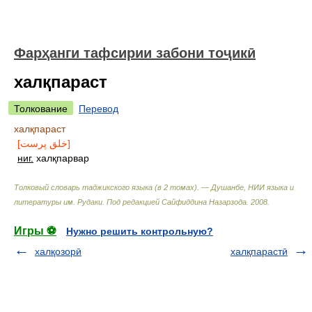
Фарҳанги тафсирии забони тоҷикӣ
халқпараст
Толкование
Перевод
халқпараст
[خلق پرست]
ниг.
халқпарвар
Толковый словарь таджикского языка (в 2 томах). — Душанбе, НИИ языка и
литературы им. Рудаки
.
Под редакцией Сайфиддина Назарзода
.
2008
.
Игры ⚽
Нужно решить контрольную?
халқозорӣ
халқпарастӣ