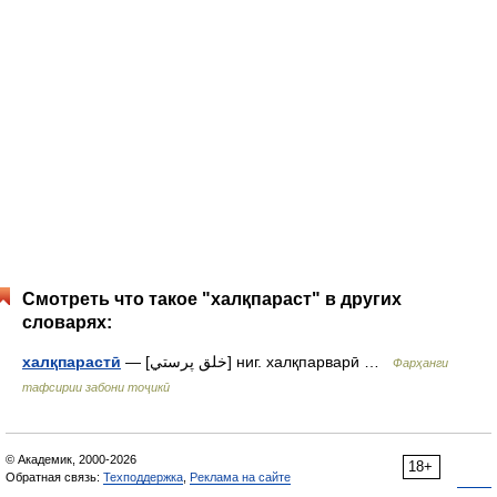
Смотреть что такое "халқпараст" в других
словарях:
халқпарастӣ
— [خلق پرستي] ниг. халқпарварӣ …
Фарҳанги
тафсирии забони тоҷикӣ
© Академик, 2000-2026
18+
Обратная связь:
Техподдержка
,
Реклама на сайте